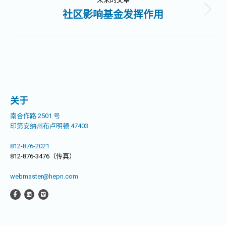
的
文
社区影响基金发挥作用
未
航
章：
来
的
文
章：
关于
南合作路 2501 号
印第安纳州布卢明顿 47403
812-876-2021
812-876-3476（传真）
webmaster@hepn.com