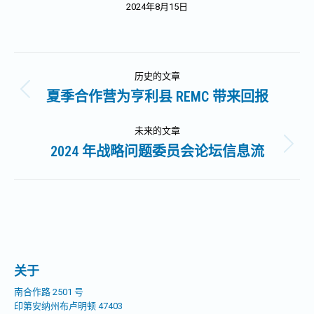
2024年8月15日
文
历史的文章
章
夏季合作营为亨利县 REMC 带来回报
历
史
导
的
未来的文章
文
2024 年战略问题委员会论坛信息流
未
航
章：
来
的
文
章：
关于
南合作路 2501 号
印第安纳州布卢明顿 47403