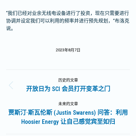
“我们已经对业余无线电设备进行了投资，现在只需要进行
协调并设定我们可以利用的频率并进行预先规划，”布洛克
说。
2023年8月7日
文
历史的文章
章
开放日为 SCI 会员打开变革之门
历
史
导
的
未来的文章
文
贾斯汀·斯瓦伦斯 (Justin Swarens) 问答：利用
航
未
章：
Hoosier Energy 让自己感觉宾至如归
来
的