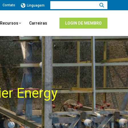
Procurar:
Contato
Linguagem
e Recursos
Carreiras
LOGIN DE MEMBRO
ier Energy