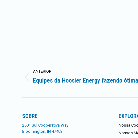
Navegação
ANTERIOR
de
Equipes da Hoosier Energy fazendo ótima
Postagem
artigos
anterior:
SOBRE
EXPLOR
2501 Sul Cooperativa Way
Nossa Coo
Bloomington, IN 47403
Nossos M