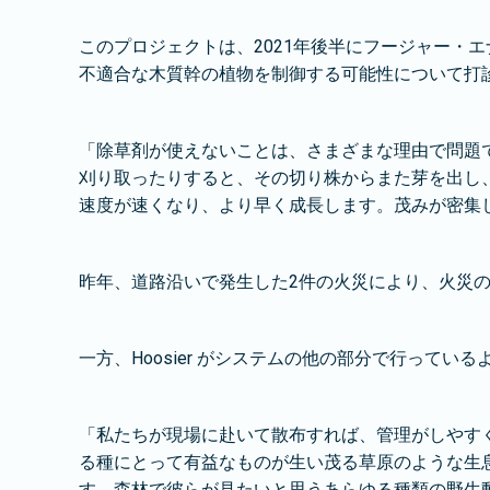
このプロジェクトは、2021年後半にフージャー・
不適合な木質幹の植物を制御する可能性について打
「除草剤が使えないことは、さまざまな理由で問題
刈り取ったりすると、その切り株からまた芽を出し
速度が速くなり、より早く成長します。茂みが密集
昨年、道路沿いで発生した2件の火災により、火災
一方、Hoosier がシステムの他の部分で行って
「私たちが現場に赴いて散布すれば、管理がしやす
る種にとって有益なものが生い茂る草原のような生
す。森林で彼らが見たいと思うあらゆる種類の野生