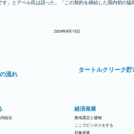
です」とアペル氏は語った。「この契約を締結した国内初の協同
2024年8月15日
タートルクリーク貯水
報の流れ
次
の
記
事:
る
経済発展
協同組合
敷地選定と建物
ここでビジネスをする
対象産業