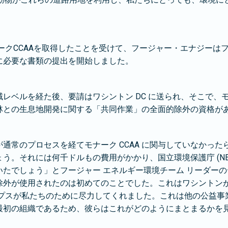
モナークCCAAを取得したことを受けて、フージャー・エナジー
に必要な書類の提出を開始しました。
レベルを経た後、要請はワシントン DC に送られ、そこで、モナ
林との生息地開発に関する「共同作業」の全面的除外の資格が
が通常のプロセスを経てモナーク CCAA に関与していなかっ
う。それには何千ドルもの費用がかかり、国立環境保護庁 (NEPA
いたでしょう」とフージャー エネルギー環境チーム リーダー
除外が使用されたのは初めてのことでした。これはワシントン
ルプスが私たちのために尽力してくれました。これは他の公益事
最初の組織であるため、彼らはこれがどのようにまとまるかを