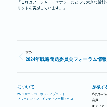
「これはフージャー・エナジーにとって大きな勝利
リットを実感しています。」
投
前の
稿
2024年戦略問題委員会フォーラム情
前
ナ
の
記
ビ
事:
ゲ
について
探検す
2501 サウスコーポラティブウェイ
私たちの
ー
ブルーミントン、インディアナ州 47403
会員
キャリア