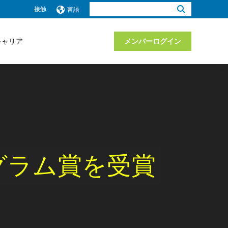
検
接触
言語
索：
キャリア
メンバーログイン
プログラム賞を受賞