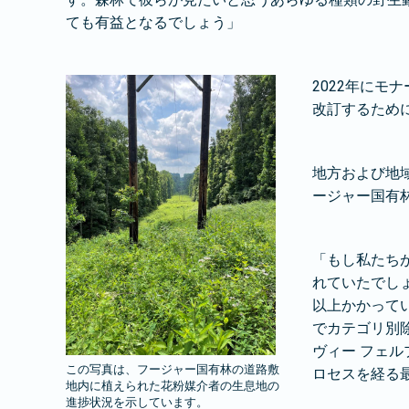
ても有益となるでしょう」
2022年に
改訂するため
地方および地域
ージャー国有
「もし私たち
れていたでしょ
以上かかって
でカテゴリ別
ヴィー フェ
この写真は、フージャー国有林の道路敷
ロセスを経る
地内に植えられた花粉媒介者の生息地の
進捗状況を示しています。