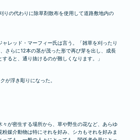
手刈りの代わりに除草剤散布を使用して道路敷地内の
ジャレッド・マーフィー氏は言う。「雑草を刈ったり
、さらに12本の茎が茂った形で再び芽を出し、成長
とすると、通り抜けるのが難しくなります。」
スクが浮き彫りになった。
木々が密生する場所から、草や野生の花など、あらゆ
花粉媒介動物は特にそれを好み、シカもそれを好みま
とっても、一般の人々にとっても、関係者全員にとっ