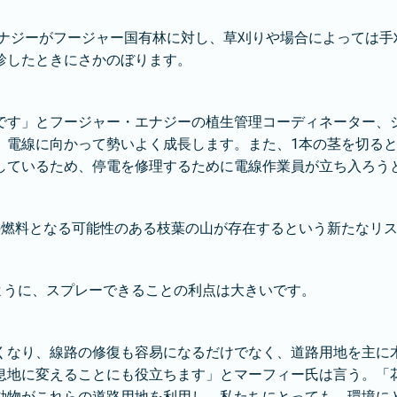
エナジーがフージャー国有林に対し、草刈りや場合によっては
診したときにさかのぼります。
です」とフージャー・エナジーの植生管理コーディネーター、
、電線に向かって勢いよく成長します。また、1本の茎を切ると
しているため、停電を修理するために電線作業員が立ち入ろう
の燃料となる可能性のある枝葉の山が存在するという新たなリ
いるように、スプレーできることの利点は大きいです。
くなり、線路の修復も容易になるだけでなく、道路用地を主に
息地に変えることにも役立ちます」とマーフィー氏は言う。「
動物がこれらの道路用地を利用し、私たちにとっても、環境に