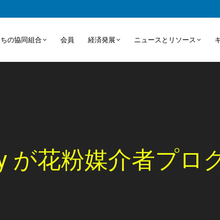
たちの協同組合
会員
経済発展
ニュースとリソース
Energy が花粉媒介者