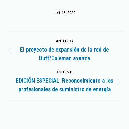
abril 13, 2020
Navegación
ANTERIOR
entre
El proyecto de expansión de la red de
Publicación
Duff/Coleman avanza
publicaciones
anterior:
SIGUIENTE
EDICIÓN ESPECIAL: Reconocimiento a los
Publicación
profesionales de suministro de energía
siguiente: